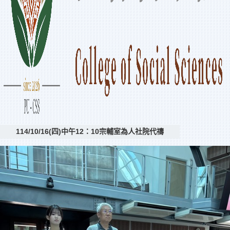
114/10/16(四)中午12：10宗輔室為人社院代禱