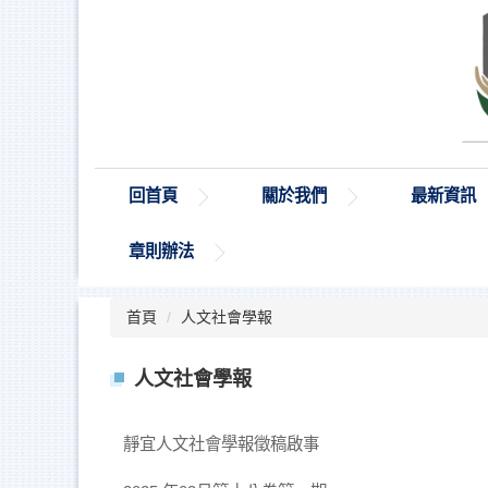
跳
到
主
要
內
容
區
回首頁
關於我們
最新資訊
章則辦法
首頁
人文社會學報
人文社會學報
靜宜人文社會學報徵稿啟事