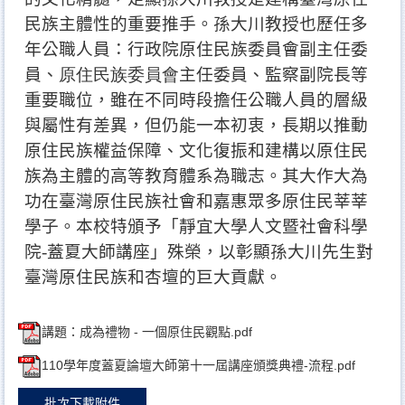
民族主體性的重要推手
。孫大川教授也
歷任多
年公職人員：
行政院原住民族委員會副主任委
員
、
原住民族委員會
主任委員
、監察副院長等
重要職位，雖在不同時段擔任公職人員的層級
與屬性有差異，但仍能一本初衷，長期以推動
原住民族權益保障、文化復振和建構以原住民
族為主體的高等教育體系為職志。其大作大為
功在臺灣原住民族社會和嘉惠眾多原住民莘莘
學子。本校特頒予「靜宜大學人文暨社會科學
院-蓋夏大師講座」殊榮，以彰顯孫大川先生對
臺灣原住民族和杏壇的巨大貢獻。
講題：成為禮物 - 一個原住民觀點.pdf
110學年度蓋夏論壇大師第十一屆講座頒獎典禮-流程.pdf
批次下載附件