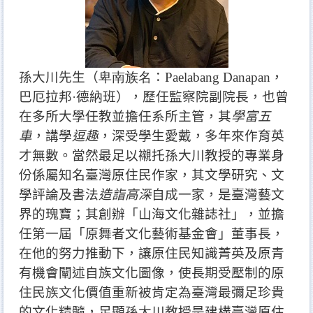
孫大川先生（
卑南族名
：Paelabang Danapan，
巴厄拉邦·德納班
），歷任監察院副院長，也曾
在多所大學任教並擔任系所主管，其
學富五
車
，講學
逗趣
，深受學生
愛戴
，
多年來作育英
才無數。當然最足以襯托孫大川教授的專業身
份係屬知名臺灣原住民作家，其
文學研究、文
學評論及書法
造詣高深
自成一家，是臺灣藝文
界的瑰寶；其
創辦「山海文化雜誌社」，並擔
任第一屆
「原舞者文化藝術基金會」
董事長，
在他的努力推動下
，讓原住民知識菁英及原青
有機會闡述自族文化圖像，使長期受壓制的
原
住民族文化價值重新被肯定為臺灣最彌足珍貴
的文化精髓，足顯孫大川教授是
建構臺灣原住