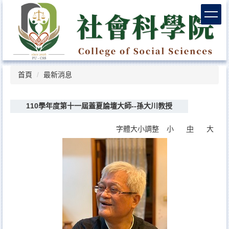
跳
到
主
要
內
容
區
首頁
最新消息
110學年度第十一屆蓋夏論壇大師--孫大川教授
字體大小調整
小
中
大