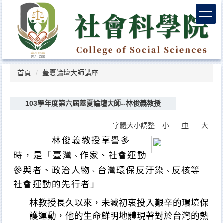
跳
到
主
要
內
容
區
首頁
蓋夏論壇大師講座
103學年度第六屆蓋夏論壇大師--林俊義教授
字體大小調整
小
中
大
林
俊義教授享譽多
時，是「
臺灣
作家
、社會運動
、
參與者、
政治人物
台灣環保反汙染
反核等
、
、
社會運動的先行者」
林教授長久以來，未減初衷投入艱辛的環境保
護運動，他的生命鮮明地體現著對於台灣的熱