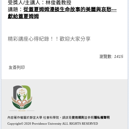
受獎人/主講人：林俊義教授
講題：
從蓋夏姆姆漫談生命故事的美麗與哀愁
---
獻給蓋夏姆姆
精彩講座心得紀錄！！歡迎大家分享
瀏覽數:
1415
友善列印
內容著作權屬於
靜宜大學 社會科學院
，請詳見
使用規則
並參照
隱私權聲明
Copyright© 2020 Providence University ALL RIGHTS RESERVED