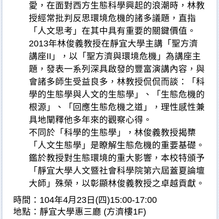
愛，在面對西方生態科學興起的浪潮時，林教
授經常批判反思環境危機的諸多議題，直指
「人文思考」在其中具有重要的關鍵價值。
2013年林俊義教授在靜宜大學主講「聖方濟
講座II」，以「聖方濟與環境危機」為講座主
題，發表一系列深具啟發的豐富演講內容，與
會諸多師生受益良多，林教授侃侃而談：「科
學的生態學與人文的生態學」、「生態危機的
根源」、「回應生態危機之道」，理性感性兼
具地闡釋他多年來的觀察心得。
不同於「科學的生態學」，林俊義教授揭櫫
「人文生態學」是瞭解生態危機的重要基礎。
鑑於教授對生態環境的重大影響，本校特頒予
「靜宜大學人文暨社會科學院第六屆蓋夏論壇
大師」殊榮，以彰顯林俊義教授之卓越貢獻。
時間：104年4月23日(四)15:00-17:00
地點：靜宜大學惠三廳 (方濟樓1F)