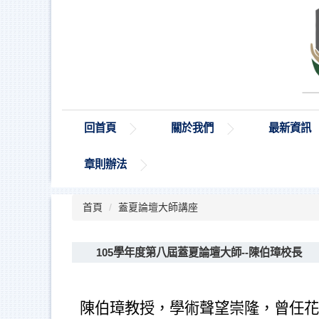
跳
到
主
要
內
容
區
回首頁
關於我們
最新資訊
章則辦法
首頁
蓋夏論壇大師講座
105學年度第八屆蓋夏論壇大師--陳伯璋校長
陳伯璋教授，學術聲望崇隆，曾任花