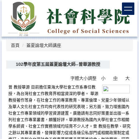
跳
到
主
要
內
容
區
首頁
蓋夏論壇大師講座
102學年度第五屆蓋夏論壇大師--曾華源教授
字體大小調整
小
中
大
曾 教授華源 目前擔任東海大學社會工作系專任教
授，為台灣社會工作教育界相當資深的學者。 華源
教授著作等身，在社會工作的專業教育、專業倫理、兒童少年領域以
及華人文化社會工作均
有代表性的研究表現；另方面，致力增進國內
社會工作專業領域的學習資源建置，廣邀請有志同好策畫並出版一系
列社會工作專業叢書，頗獲好評。華源教授為國內大學社會工作相關
學系師資、社會工作實務領域均培育不少人才。曾 教授在教學、研究
之餘以其專業素養，發揮影響力促成各級公私部門或相關政策制定或