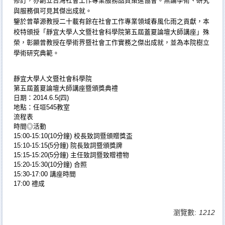
修訂，亦創立台灣社會工作專業服務品質策進協會。無論學術、研究
與服務俱可見其傑出成就。
鑒於曾華源教授二十載有餘在社會工作專業領域春風化雨之貢獻，本
校特頒授「靜宜大學人文暨社會科學院第五屆蓋夏論壇大師講座」殊
榮，彰顯曾教授在學術界暨社會工作實務之傑出成就，並為本院樹立
學術研究典範。
靜宜大學人文暨社會科學院
第五屆蓋夏論壇大師講座暨頒獎典禮
日期：2014.6.5(四)
地點：任垣545教室
流程表
時間◎活動
15:00-15:10(10分鐘) 校長致詞暨頒贈獎盃
15:10-15:15(5分鐘) 院長致詞暨頒獎牌
15:15-15:20(5分鐘) 主任致詞暨致贈禮物
15:20-15:30(10分鐘) 合照
15:30-17:00 講座時間
17:00 禮成
瀏覽數:
1212